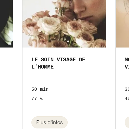
LE SOIN VISAGE DE
M
L’HOMME
V
50 min
3
77
45
77 €
4
euros
eu
Plus d'infos