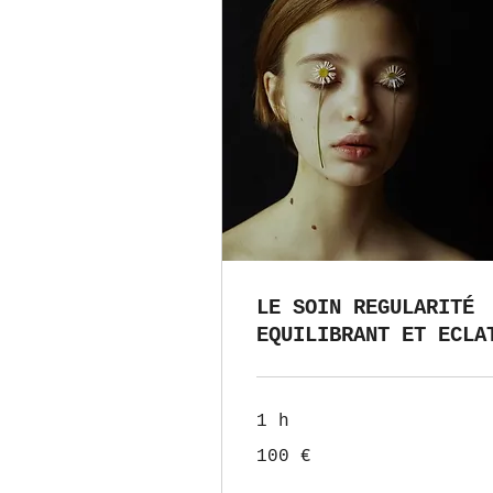
LE SOIN REGULARITÉ
EQUILIBRANT ET ECLA
1 h
100
100 €
euros