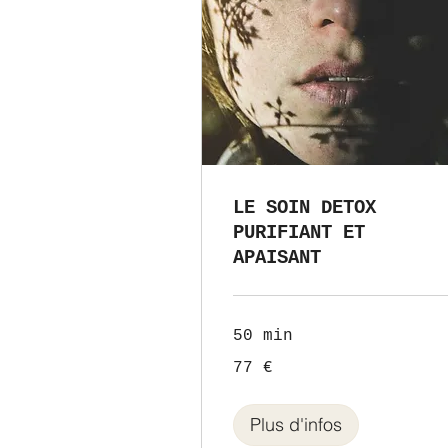
LE SOIN DETOX
PURIFIANT ET
APAISANT
50 min
77
77 €
euros
Plus d'infos