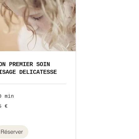
ON PREMIER SOIN
ISAGE DELICATESSE
0 min
5 €
ros
Réserver