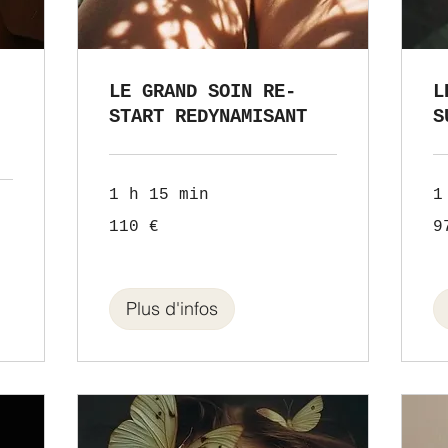
LE GRAND SOIN RE-
L
START REDYNAMISANT
S
1 h 15 min
1
110
97
110 €
9
euros
eu
Plus d'infos