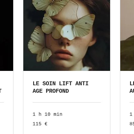
LE SOIN LIFT ANTI
L
T
AGE PROFOND
A
1 h 10 min
1
115
85
115 €
8
euros
eu