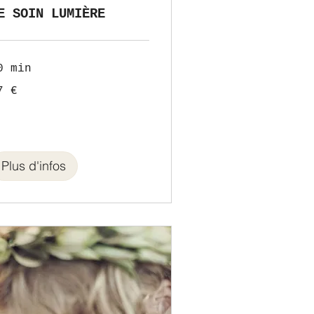
E SOIN LUMIÈRE
0 min
7 €
ros
Plus d'infos