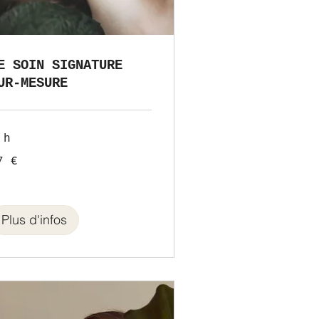
E SOIN SIGNATURE
UR-MESURE
 h
7 €
ros
Plus d'infos