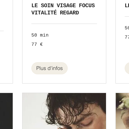
LE SOIN VISAGE FOCUS
L
VITALITÉ REGARD
5
50 min
77
7
eu
77
77 €
euros
Plus d'infos