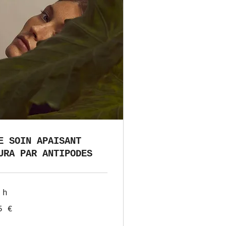
E SOIN APAISANT
URA PAR ANTIPODES
 h
5 €
ros