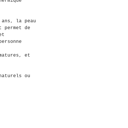
hermique
 ans, la peau
t permet de
et
personne
matures, et
naturels ou