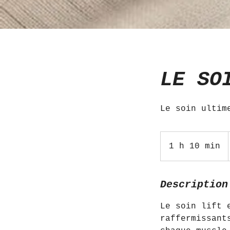
LE SO
Le soin ultim
1 h 10 min
1
1
0
Description
m
i
Le soin lift 
n
raffermissant