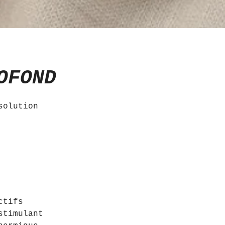
OFOND
solution
ctifs
stimulant