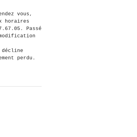
endez vous,
x horaires
7.67.05. Passé
modification
 décline
ement perdu.