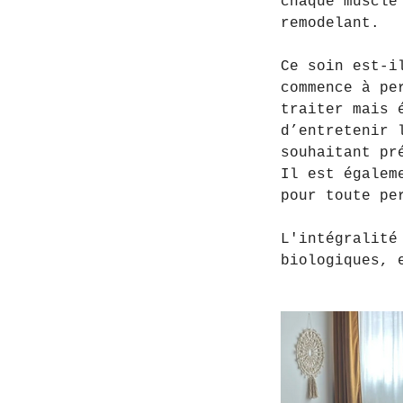
chaque muscle
remodelant.
Ce soin est-i
commence à pe
traiter mais 
d’entretenir 
souhaitant pr
Il est égalem
pour toute pe
L'intégralité
biologiques, 