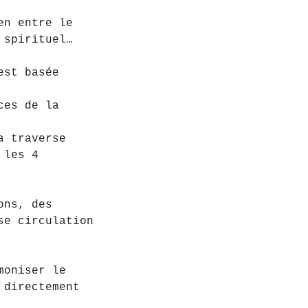
en entre le
 spirituel…
est basée
ces de la
a traverse
 les 4
ons, des
se circulation
moniser le
 directement