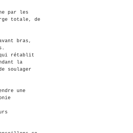
ne par les
rge totale, de
avant bras,
s.
qui rétablit
ndant la
de soulager
endre une
onie
urs