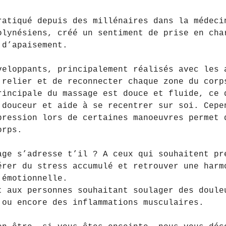
ratiqué depuis des millénaires dans la médeci
olynésiens, créé un sentiment de prise en cha
 d’apaisement.
veloppants, principalement réalisés avec les 
 relier et de reconnecter chaque zone du corp
rincipale du massage est douce et fluide, ce 
 douceur et aide à se recentrer sur soi. Cepe
pression lors de certaines manoeuvres permet 
orps.
age s’adresse t’il ? A ceux qui souhaitent pr
érer du stress accumulé et retrouver une harm
 émotionnelle.
t aux personnes souhaitant soulager des doule
 ou encore des inflammations musculaires.