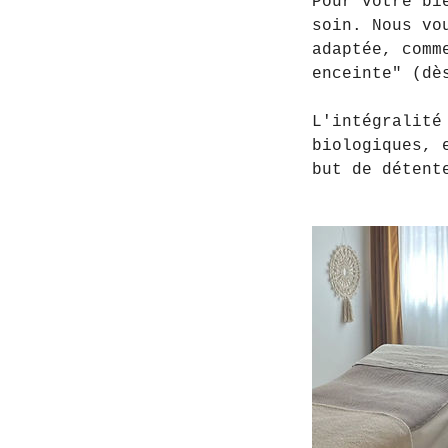
Pour votre bi
soin. Nous vo
adaptée, comm
enceinte" (dè
L'intégralité
biologiques, 
but de détent