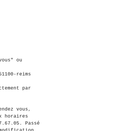
vous" ou
51100-reims
ctement par
endez vous,
x horaires
7.67.05. Passé
modification