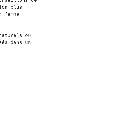
onseillons ce
ion plus
r femme
naturels ou
sés dans un