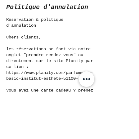
Politique d'annulation
Réservation & politique
d'annulation
Chers clients,
les réservations se font via notre
onglet "prendre rendez vous" ou
directement sur le site Planity par
ce lien :
https://www.planity.com/parfumerie-
basic-institut-esthete-51100-reims
Vous avez une carte cadeau ? prenez
votre rendez vous directement par
téléphone ou à la parfumerie.
Un imprévu ? Pour tout changement
sur l'horaire de votre rendez vous,
vous pouvez contacter la parfumerie
Basic par téléphone aux horaires
d'ouverture jusqu'à 48H avant votre