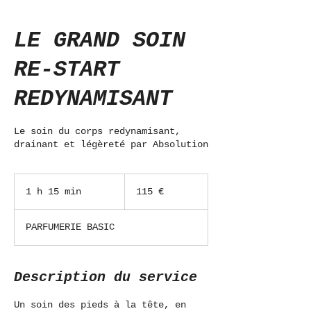
LE GRAND SOIN
RE-START
REDYNAMISANT
Le soin du corps redynamisant,
drainant et légèreté par Absolution
115
euros
1 h 15 min
1
115 €
1
5
PARFUMERIE BASIC
m
i
n
Description du service
Un soin des pieds à la tête, en