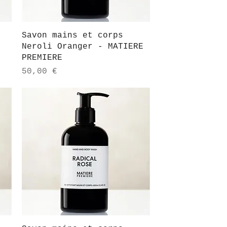
Aperçu rapide
Savon mains et corps
E
Neroli Oranger - MATIERE
PREMIERE
Prix
50,00 €