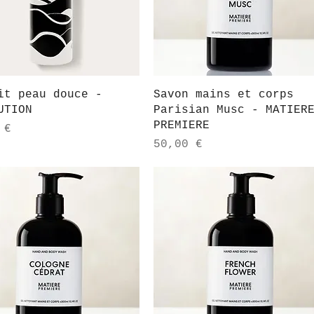
Aperçu rapide
Aperçu rapide
it peau douce -
Savon mains et corps
UTION
Parisian Musc - MATIER
PREMIERE
 €
Prix
50,00 €