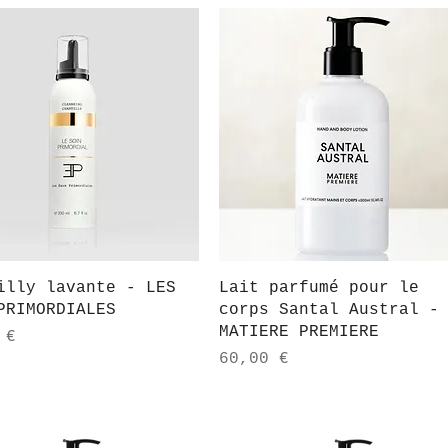
Aperçu rapide
Aperçu rapide
illy lavante - LES
Lait parfumé pour le
PRIMORDIALES
corps Santal Austral -
MATIERE PREMIERE
 €
Prix
60,00 €