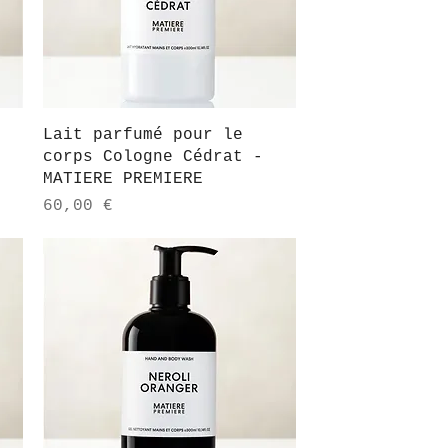
Aperçu rapide
Lait parfumé pour le
E
corps Cologne Cédrat -
MATIERE PREMIERE
Prix
60,00 €