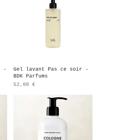
Aperçu rapide
l -
Gel lavant Pas ce soir -
BDK Parfums
Prix
52,00 €