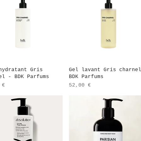
Aperçu rapide
Aperçu rapide
hydratant Gris
Gel lavant Gris charne
el - BDK Parfums
BDK Parfums
Prix
 €
52,00 €