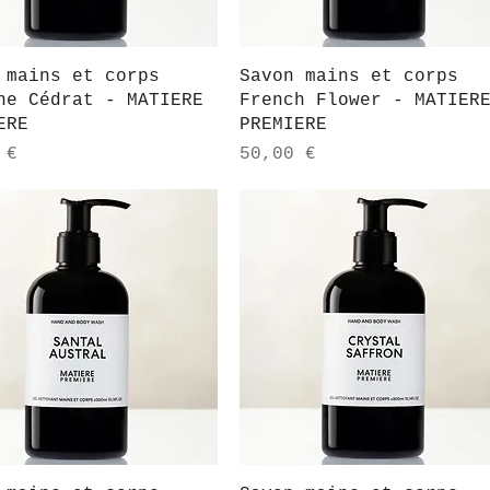
Aperçu rapide
Aperçu rapide
 mains et corps
Savon mains et corps
ne Cédrat - MATIERE
French Flower - MATIER
ERE
PREMIERE
Prix
 €
50,00 €