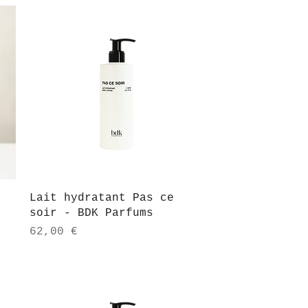
Aperçu rapide
Lait hydratant Pas ce
soir - BDK Parfums
Prix
62,00 €