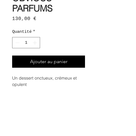
PARFUMS
Prix
130,00 €
Quantité
*
Ajouter au panier
Un dessert onctueux, crémeux et
opulent
Fermez les yeux et poursuivez votre
voyage sur les terres persanes,
déambulant au milieu des marchés
où fleurs d'oranger et pistaches
côtoient les effluves de pâte
d'amande.