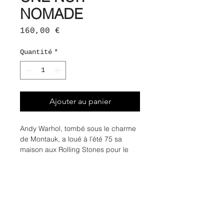
NOMADE
Prix
160,00 €
Quantité
*
Ajouter au panier
Andy Warhol, tombé sous le charme
de Montauk, a loué à l’été 75 sa
maison aux Rolling Stones pour le
pré-enregistrement de l’album ‘Black
and Blues’ dans lequel restera
gravée la ballade ‘Memory Motel’
‘Memory Motel’ est un hommage
brûlant à ce vernis vintage d’une
époque agitée, toute en ébullition.