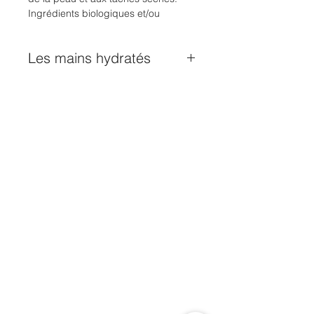
Ingrédients biologiques et/ou
naturels
Les mains hydratés
Crème hydratante pour les mains
qui hydrate et agit la réparation sur
les mains sèches et gercées.
Contient du beurre de karité, de
l’huile de noix de coco et de la
mousse de prairie qui protège
contre les radicaux libres et
neutralise donc à la fois les signes
de vieillissement et les taches de
vieillesse.
S’attaque efficacement à l’irritation
de la peau et aux taches sèches.
Ingrédients biologiques et/ou
naturels.