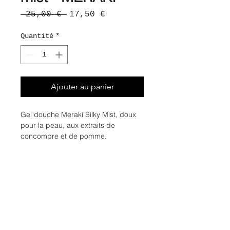
Prix
Prix
 25,00 € 
17,50 €
original
promotionnel
Quantité
*
Ajouter au panier
Gel douche Meraki Silky Mist, doux
pour la peau, aux extraits de
concombre et de pomme.