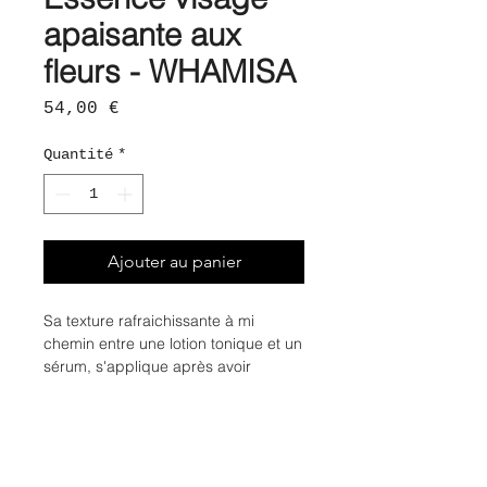
apaisante aux
fleurs - WHAMISA
Prix
54,00 €
Quantité
*
Ajouter au panier
Sa texture rafraichissante à mi
chemin entre une lotion tonique et un
sérum, s'applique après avoir
nettoyé la peau et avant d'appliquer
les soins.
Enrichie en aloe vera, huile d'argan,
fleurs fermentées et avoine,
l'essence renforce l'hydratation,