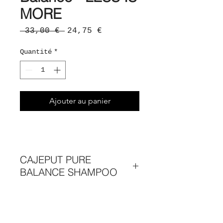
MORE
Prix
Prix
 33,00 € 
24,75 €
original
promotionnel
Quantité
*
Ajouter au panier
CAJEPUT PURE
BALANCE SHAMPOO
Assouplit • Hydrate • Lustre • Pour
tous types de cheveux