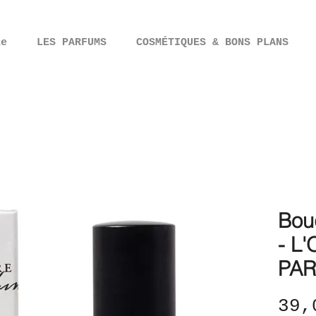
ie
LES PARFUMS
COSMÉTIQUES & BONS PLANS
Bou
- L
PA
39,