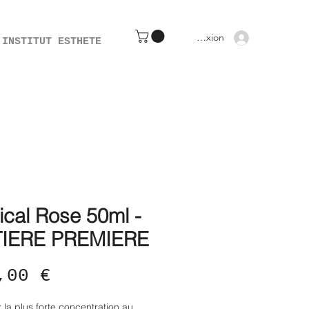
Connexion
INSTITUT ESTHETE
ical Rose 50ml -
IERE PREMIERE
Prix
,00 €
er la plus forte concentration au