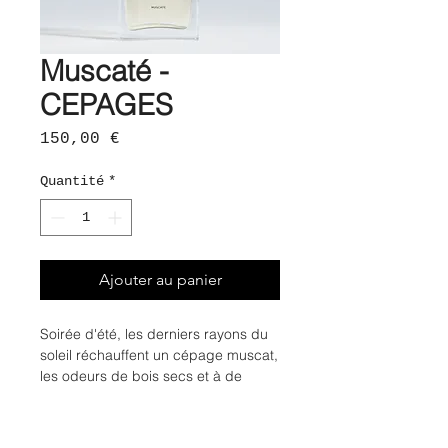
Muscaté -
CEPAGES
Prix
150,00 €
Quantité
*
Ajouter au panier
Soirée d'été, les derniers rayons du
soleil réchauffent un cépage muscat,
les odeurs de bois secs et à de
fleur d'oranger flottent dans l'air, les
grappes de raisins sont charnues et
sucrées.