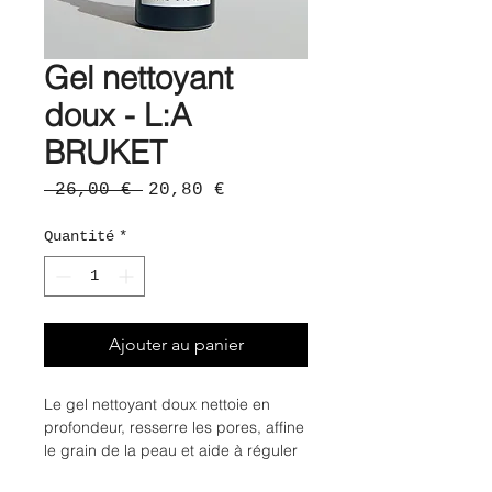
Gel nettoyant
doux - L:A
BRUKET
Prix
Prix
 26,00 € 
20,80 €
original
promotionnel
Quantité
*
Ajouter au panier
Le gel nettoyant doux nettoie en
profondeur, resserre les pores, affine
le grain de la peau et aide à réguler
la production de sébum tout en