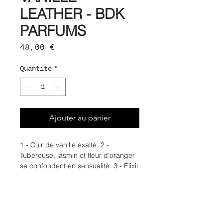
LEATHER - BDK
PARFUMS
Prix
48,00 €
Quantité
*
Ajouter au panier
1 - Cuir de vanille exalté. 2 -
Tubéreuse, jasmin et fleur d’oranger
se confondent en sensualité. 3 - Élixir
de fleurs blanches accompagné
d’une gousse de vanille précieuse
de Madagascar. 4 - Accords de cuir
fumé et boisé reconstruits à partir
d’essence de bois de chêne et de