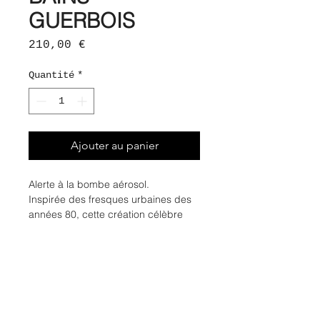
GUERBOIS
Prix
210,00 €
Quantité
*
Ajouter au panier
Alerte à la bombe aérosol.
Inspirée des fresques urbaines des
années 80, cette création célèbre
l'énergie du street art à travers une
composition audacieuse et
contrastée.
La Rose Centifolia dévoile un cœur
floral velouté, sublimé par la
fraîcheur acidulée du fruit de la
passion et la profondeur d'un musc