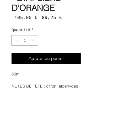
D'ORANGE
Prix
Prix
 105,00 € 
89,25 €
original
promotionnel
Quantité
*
Ajouter au panier
50ml
NOTES DE TETE : citron, aldéhydes
NOTES DE COEUR : pin, bouleau,
poivre
NOTES DE FOND : daim, ambre gris,
vanille