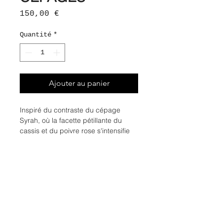
Prix
150,00 €
Quantité
*
Ajouter au panier
Inspiré du contraste du cépage
Syrah, où la facette pétillante du
cassis et du poivre rose s'intensifie
sur une facette chyprée moderne et
intense.
Notes : poivre rose, bourgeons de
cassis, accord chypré, patchouli
50ml