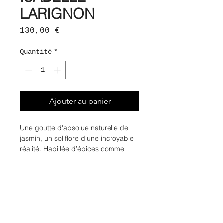
LARIGNON
Prix
130,00 €
Quantité
*
Ajouter au panier
Une goutte d'absolue naturelle de
jasmin, un soliflore d'une incroyable
réalité. Habillée d’épices comme
le curry, l’immortelle et l’essence de
graine de céleri qui dévoilent l'odeur
chaude et sensuelle de la peau.
Tel un hybride de jasmin, il exhale
des facettes fruitées, animales,
vertes et tabagiques
.
L'accord est