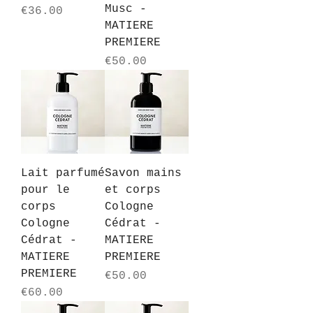
Musc -
Price
€36.00
MATIERE
PREMIERE
Price
€50.00
Lait parfumé
Savon mains
pour le
et corps
corps
Cologne
Cologne
Cédrat -
Cédrat -
MATIERE
MATIERE
PREMIERE
PREMIERE
Price
€50.00
Price
€60.00