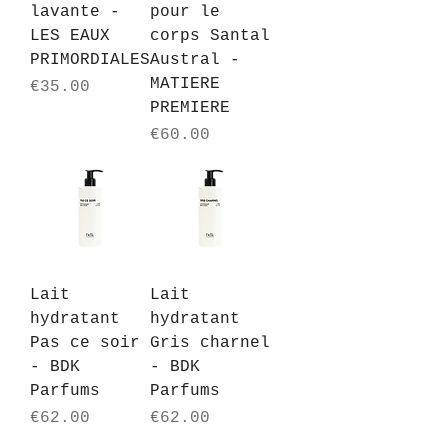
lavante -
pour le
LES EAUX
corps Santal
PRIMORDIALES
Austral -
MATIERE
Price
€35.00
PREMIERE
Price
€60.00
Lait
Lait
hydratant
hydratant
Pas ce soir
Gris charnel
- BDK
- BDK
Parfums
Parfums
Price
Price
€62.00
€62.00