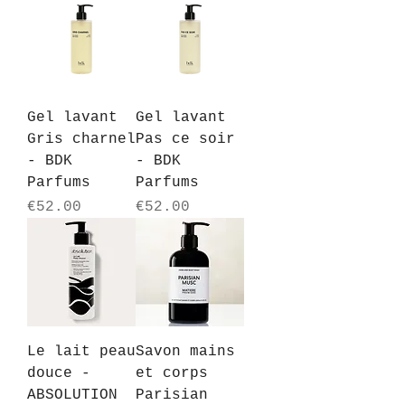
Gel lavant
Gel lavant
Gris charnel
Pas ce soir
- BDK
- BDK
Parfums
Parfums
Price
Price
€52.00
€52.00
Le lait peau
Savon mains
douce -
et corps
ABSOLUTION
Parisian