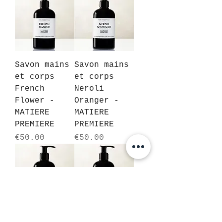
Savon mains
Savon mains
et corps
et corps
French
Neroli
Flower -
Oranger -
MATIERE
MATIERE
PREMIERE
PREMIERE
Price
Price
€50.00
€50.00
Savon mains
Savon mains