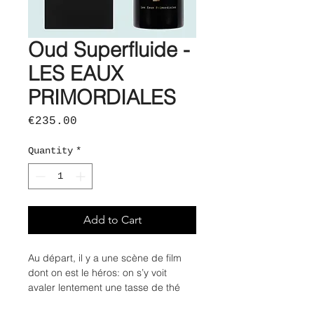
Oud Superfluide -
LES EAUX
PRIMORDIALES
Price
€235.00
Quantity
*
Add to Cart
Au départ, il y a une scène de film
dont on est le héros: on s’y voit
avaler lentement une tasse de thé
dans un palais oriental plongé dans