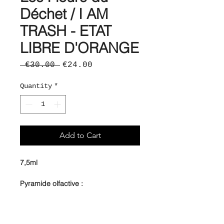
Déchet / I AM
TRASH - ETAT
LIBRE D'ORANGE
Regular
Sale
 €30.00 
€24.00
Price
Price
Quantity
*
Add to Cart
7,5ml
Pyramide olfactive :
T : pomme, orange amère,
mandarine
C : rose, fraise