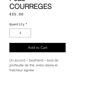
COURREGES
Price
€65.00
Quantity
*
Add to Cart
Un accord « boyfriend » bois de
pin/feuille de thé, entre résine et
fraîcheur signée.
Dans des pots en verre laqués,
fabriqués en France et coiffés de
couvercles en bois laqué du Jura,
leur mèche en coton vous fera
profiter de 43 à 47 heures de
brulage parfumé.