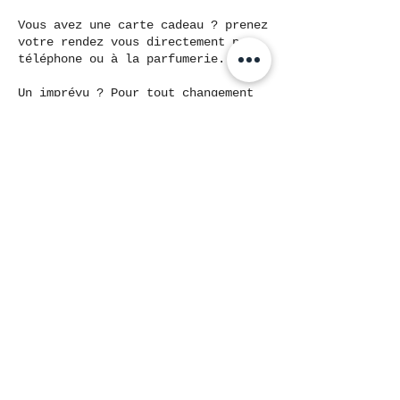
Vous avez une carte cadeau ? prenez
votre rendez vous directement par
téléphone ou à la parfumerie.
Un imprévu ? Pour tout changement
sur l'horaire de votre rendez vous,
vous pouvez contacter la parfumerie
Basic par téléphone aux horaires
d'ouverture jusqu'à 48H avant votre
rendez vous au 07.67.77.67.05.
Passé ce délai nous ne serons pas
en mesure de vous proposer de
modification et votre acompte sera
malheureusement perdu.
En cas de non présentation à votre
rendez vous, l'institut décline
toutes responsabilités, et
l'acompte versé sera
malheureusement perdu.
Merci de votre compréhension.