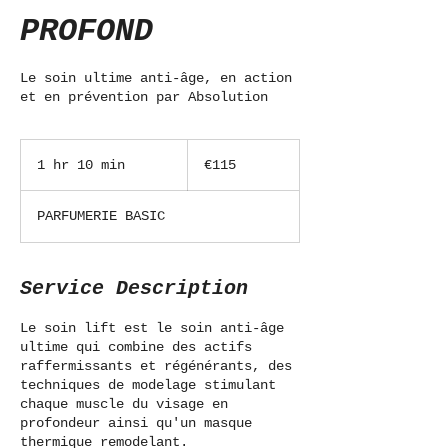
PROFOND
Le soin ultime anti-âge, en action
et en prévention par Absolution
115
euros
1 hr 10 min
1
€115
h
1
PARFUMERIE BASIC
0
m
i
n
Service Description
Le soin lift est le soin anti-âge
ultime qui combine des actifs
raffermissants et régénérants, des
techniques de modelage stimulant
chaque muscle du visage en
profondeur ainsi qu'un masque
thermique remodelant.