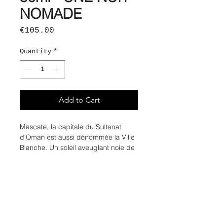
NOMADE
Price
€105.00
Quantity
*
Add to Cart
Mascate, la capitale du Sultanat
d'Oman est aussi dénommée la Ville
Blanche. Un soleil aveuglant noie de
ses rayons les murs immaculés. Les
Omanais déambulent dans les rues,
portant avec élégance la fameuse
dishdasha, longue tunique blanche
ornée d'un pompon que l'on trempe
délicatement dans le parfum.