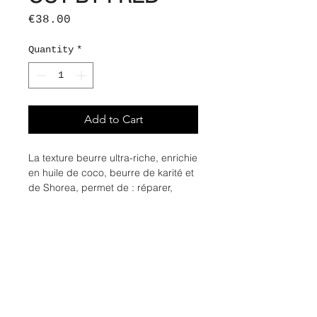
Price
€38.00
Quantity
*
Add to Cart
La texture beurre ultra-riche, enrichie
en huile de coco, beurre de karité et
de Shorea, permet de : réparer,
nourrir, assouplir, enlever les frisottis,
démêler et définir les boucles des
cheveux trés bouclés, frisés et
crépus.
Aux notes de vanille, bergamote,
patchouli et miel