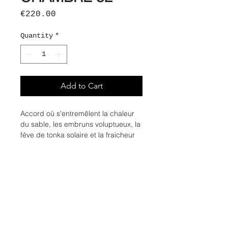
Price
€220.00
Quantity
*
Add to Cart
Accord où s'entremêlent la chaleur
du sable, les embruns voluptueux, la
féve de tonka solaire et la fraicheur
de l'eau de coco.
Intime, solaire, seconde peau, lacté.
Notes : eau de coco, tonka,
embruns, vanille, santal, ambroxan
100ml