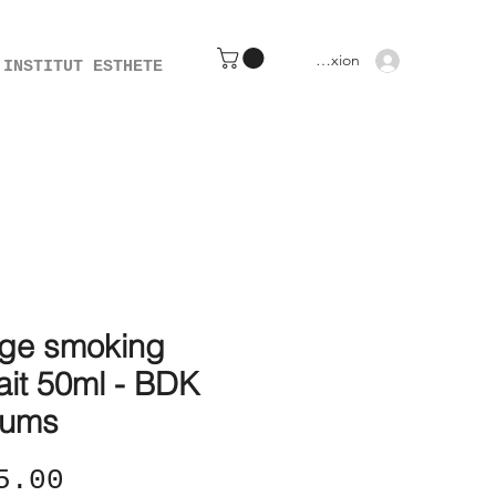
Connexion
INSTITUT ESTHETE
ge smoking
ait 50ml - BDK
fums
Price
5.00