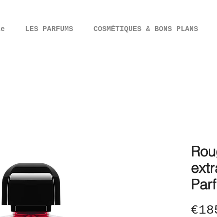
ie
LES PARFUMS
COSMÉTIQUES & BONS PLANS
Rou
extr
Par
€18