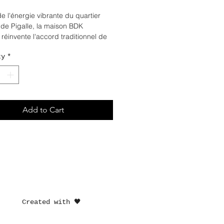
de l'énergie vibrante du quartier
 de Pigalle, la maison BDK
réinvente l'accord traditionnel de
n ajoutant profondeur et intensité
ty
*
er une expérience olfactive
e. Il
audace, sophistication, sensualité
ance.
Add to Cart
E TÊTE : cerise, amande,
ne, baies roses
E COEUR : tonka, accord lacté,
um
E FOND : vanille, safran, rhum,
mbroxan
Created with 🖤