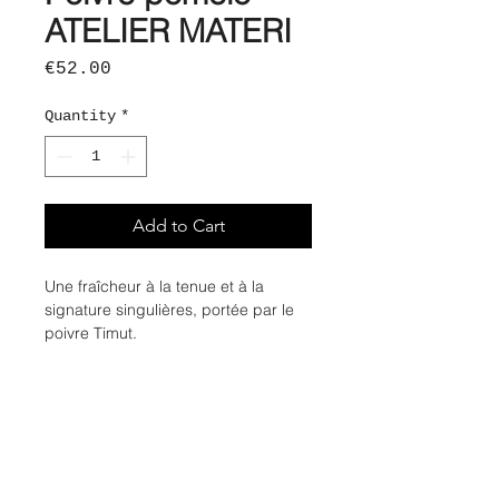
ATELIER MATERI
Price
€52.00
Quantity
*
Add to Cart
Une fraîcheur à la tenue et à la
signature singulières, portée par le
poivre Timut.
Récolté à la main à travers les vallées
les plus chaudes de l’Himalaya, le
poivre Timut est une baie rare,
épicée et aux inflexions étonnantes
de pamplemousse.
Tête : Poivre Timut,