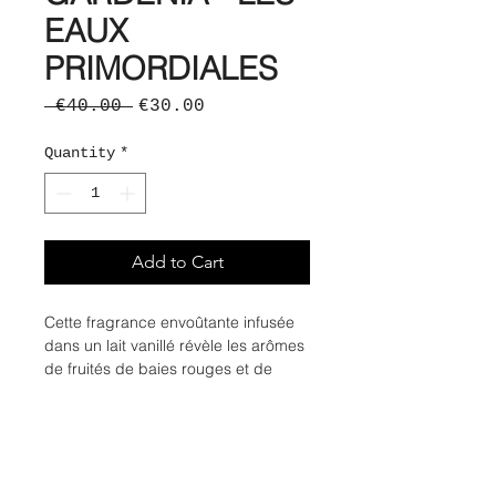
EAUX
PRIMORDIALES
Regular
Sale
 €40.00 
€30.00
Price
Price
Quantity
*
Add to Cart
Cette fragrance envoûtante infusée
dans un lait vanillé révèle les arômes
de fruités de baies rouges et de
poire. Les notes de gardénia et de
patchouli, en font une création
unique et charismatique.
Notes de tête : Bergamote, Poivre,