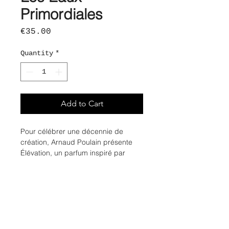
Primordiales
Price
€35.00
Quantity
*
Add to Cart
Pour célébrer une décennie de
création, Arnaud Poulain présente
Élévation, un parfum inspiré par
l’ascension et le chemin parcouru.
La poire et la noisette lumineuses se
mêlent au sésame torréfié et à la
cardamome, avec un cœur de fleur
d’oranger.
Un fond doux de vanille et de musc